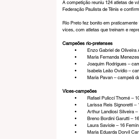
A competição reuniu 124 atletas de v
Federação Paulista de Tênis e confirm
Rio Preto fez bonito em praticamente 
vices, com atletas que treinam e rep
Campeões rio-pretenses
	•	Enzo Gabriel de Olivei
	•	Maria Fernanda Meneze
	•	Joaquim Rodrigues – c
	•	Isabela Leão Ovídio – 
	•	Maria Pavan – campeã 
Vices-campeões
	•	Rafael Pulicci Thomé – 
	•	Larissa Reis Signoretti 
	•	Arthur Landiosi Silveira
	•	Breno Bordini Garutti – 
	•	Laura Saviole – 16 Femin
	•	Maria Eduarda Dorvil Ca