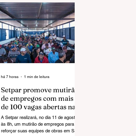
há 7 horas
1 min de leitura
Setpar promove mutirão
de empregos com mais
de 100 vagas abertas na
região norte em São José
A Setpar realizará, no dia 11 de agosto,
do Rio Preto
às 8h, um mutirão de empregos para
reforçar suas equipes de obras em São