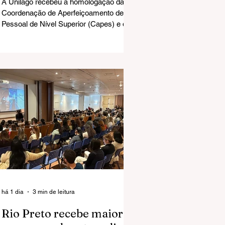
A Unilago recebeu a homologação da
Coordenação de Aperfeiçoamento de
Pessoal de Nível Superior (Capes) e do
Ministério da Educação (MEC) para
implantar o Mestrado Acadêmico em
Ciências da Saúde.
há 1 dia
3 min de leitura
Rio Preto recebe maior