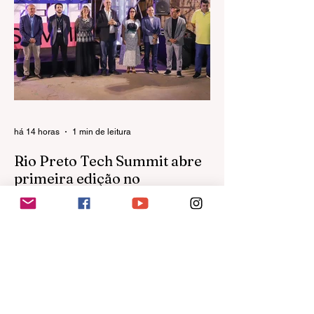
recebe, entre esta quinta-feira (6) e sábado
(8), o 31º Congresso de Ortopedia e
Traumatologia do Estado de São Paulo
(COTESP), considerado o maior encontro
da especialidade no Estado. O evento será
realizado no Centro de Convenções da
FAMERP e reunirá médicos,
pesquisadores, residentes e
há 14 horas
1 min de leitura
Rio Preto Tech Summit abre
primeira edição no
Graneleiro e reúne milhares
de participantes
Maior evento de tecnologia do interior
paulista estreia novo espaço do Complexo
Swift com mais de 70 empresas
expositoras e programação voltada à
inovação O primeiro dia do Rio Preto Tech
Summit 2026 marcou a estreia do
Graneleiro revitalizado, no Complexo Swift,