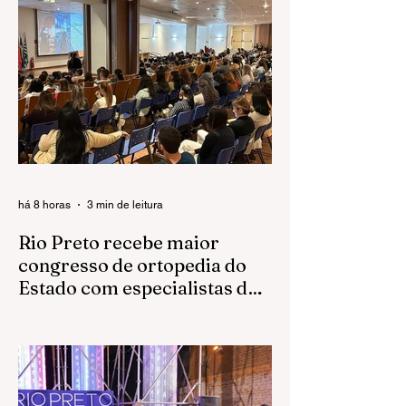
há 8 horas
3 min de leitura
Rio Preto recebe maior
congresso de ortopedia do
Estado com especialistas de
todo o país
Evento reúne médicos, pesquisadores,
residentes e estudantes para discutir os
avanços da especialidade entre os dias 6
e 8 de agosto, no Centro de Convenções
da FAMERP São José do Rio Preto