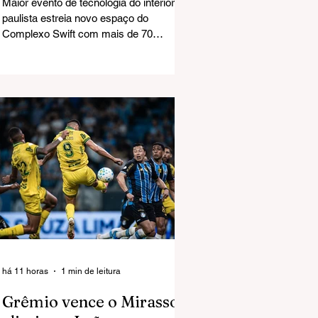
Maior evento de tecnologia do interior
paulista estreia novo espaço do
Complexo Swift com mais de 70
empresas expositoras e programação
voltada à inovação O primeiro dia do Rio
Preto Tech Summit 2026 marcou a
estreia do Graneleiro revitalizado, no
Complexo Swift, como palco de grandes
eventos. A abertura reuniu milhares de
participantes, empresários, estudantes,
startups, investidores e profissionais do
setor de tecnologia, consolidando a
maior edição da história do encontro.
há 11 horas
1 min de leitura
Grêmio vence o Mirassol,