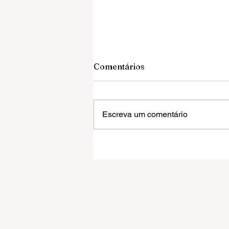
Comentários
Escreva um comentário
Grêmio vence o Mirassol,
elimina o Leão e avança às
quartas da Copa do Brasil