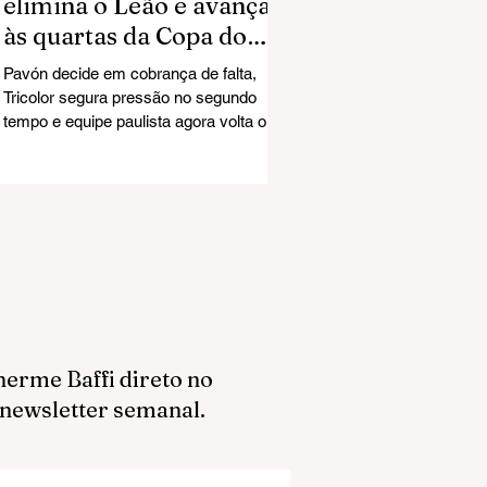
elimina o Leão e avança
às quartas da Copa do
Brasil
Pavón decide em cobrança de falta,
Tricolor segura pressão no segundo
tempo e equipe paulista agora volta o
foco para as oitavas da Libertadores
diante da LDU O sonho do Mirassol na
Copa do Brasil chegou ao fim. Na noite
desta quarta-feira, na Arena do Grêmio,
em Porto Alegre, o Leão foi derrotado
por 1 a 0 e acabou eliminado nas
quartas de final da competição nacional.
O gol da classificação gremista saiu aos
36 minutos do primeiro tempo. Pavón
cobrou falta com precisão e ve
herme Baffi direto no
 newsletter semanal.