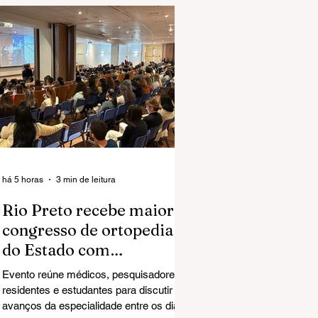
há 5 horas
3 min de leitura
Rio Preto recebe maior
congresso de ortopedia
do Estado com
especialistas de todo o
Evento reúne médicos, pesquisadores,
país
residentes e estudantes para discutir os
avanços da especialidade entre os dias