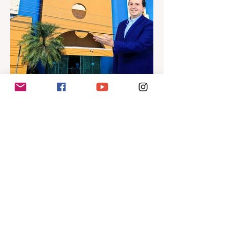
há 1 dia
2 min de leitura
Unilago conquista aprovação
da Capes para criar
mestrado em Ciências da
Saúde
A Unilago recebeu a homologação da
Coordenação de Aperfeiçoamento de
Pessoal de Nível Superior (Capes) e do
Ministério da Educação (MEC) para
implantar o Mestrado Acadêmico em
Ciências da Saúde.