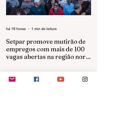
há 16 horas
1 min de leitura
Setpar promove mutirão de
empregos com mais de 100
vagas abertas na região norte
em São José do Rio Preto
A Setpar realizará, no dia 11 de agosto, às
8h, um mutirão de empregos para reforçar
suas equipes de obras em São José do
Rio Preto.