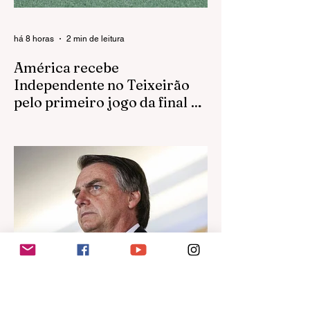
há 8 horas
2 min de leitura
América recebe
Independente no Teixeirão
pelo primeiro jogo da final da
Bezinha
Já com o acesso garantido, Rubro inicia
neste domingo a disputa pelo título da
Segunda Divisão Sub-23; equipe está
invicta em casa na competição O América
começa neste domingo (9) a disputa pelo
título do Campeonato Paulista da Segunda
Divisão Sub-23. O Rubro recebe o
Independente de Limeira, às 10h, no
estádio Teixeirão, em Rio Preto, pelo jogo
de ida da final da Bezinha. Com o acesso
já garantido, o time rio-pretense chega à
decisão em busca de fechar a temporada
com a taça