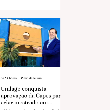
José do Rio Preto.
há 14 horas
2 min de leitura
Unilago conquista
aprovação da Capes para
criar mestrado em
Ciências da Saúde