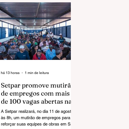
há 13 horas
1 min de leitura
Setpar promove mutirão
de empregos com mais
de 100 vagas abertas na
região norte em São José
A Setpar realizará, no dia 11 de agosto,
do Rio Preto
às 8h, um mutirão de empregos para
reforçar suas equipes de obras em São