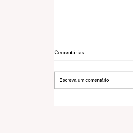
Comentários
Escreva um comentário
Setpar promove mutirão de
empregos com mais de 100
vagas abertas na região nor
em São José do Rio Preto