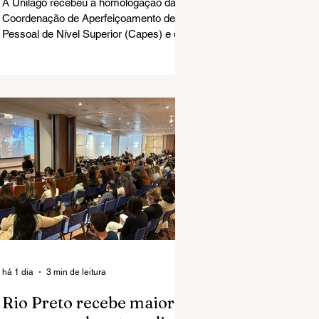
A Unilago recebeu a homologação da
Coordenação de Aperfeiçoamento de
Pessoal de Nível Superior (Capes) e do
Ministério da Educação (MEC) para
implantar o Mestrado Acadêmico em
Ciências da Saúde.
há 1 dia
3 min de leitura
Rio Preto recebe maior