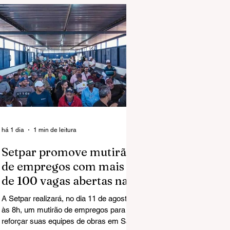
há 1 dia
1 min de leitura
Setpar promove mutirão
de empregos com mais
de 100 vagas abertas na
região norte em São José
A Setpar realizará, no dia 11 de agosto,
do Rio Preto
às 8h, um mutirão de empregos para
reforçar suas equipes de obras em São