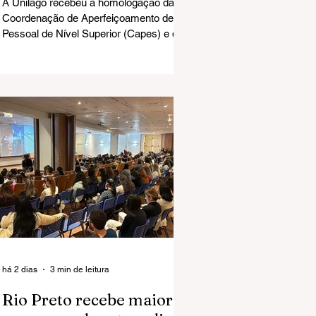
A Unilago recebeu a homologação da
Coordenação de Aperfeiçoamento de
Pessoal de Nível Superior (Capes) e do
Ministério da Educação (MEC) para
implantar o Mestrado Acadêmico em
Ciências da Saúde.
há 2 dias
3 min de leitura
Rio Preto recebe maior