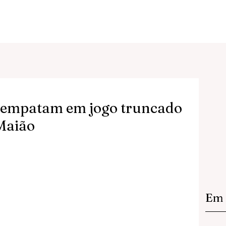
o empatam em jogo truncado
 Maião
Em 