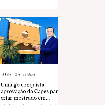
José do Rio Preto.
há 1 dia
2 min de leitura
Unilago conquista
aprovação da Capes para
criar mestrado em
Ciências da Saúde