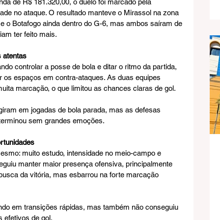
nda de R$ 181.320,00, o duelo foi marcado pela 
tividade no ataque. O resultado manteve o Mirassol na zona 
es e o Botafogo ainda dentro do G-6, mas ambos saíram de 
m ter feito mais.
s atentas
o controlar a posse de bola e ditar o ritmo da partida, 
r os espaços em contra-ataques. As duas equipes 
ita marcação, o que limitou as chances claras de gol.
giram em jogadas de bola parada, mas as defesas 
o terminou sem grandes emoções.
rtunidades
mesmo: muito estudo, intensidade no meio-campo e 
eguiu manter maior presença ofensiva, principalmente 
busca da vitória, mas esbarrou na forte marcação 
ndo em transições rápidas, mas também não conseguiu 
efetivos de gol.