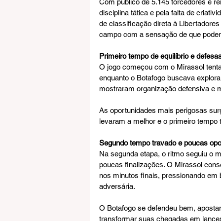
Com público de 5.145 torcedores e re
disciplina tática e pela falta de cria
de classificação direta à Libertador
campo com a sensação de que poderia
Primeiro tempo de equilíbrio e defesa
O jogo começou com o Mirassol tentand
enquanto o Botafogo buscava explora
mostraram organização defensiva e mu
As oportunidades mais perigosas sur
levaram a melhor e o primeiro temp
Segundo tempo travado e poucas opo
Na segunda etapa, o ritmo seguiu o 
poucas finalizações. O Mirassol cons
nos minutos finais, pressionando em 
adversária.
O Botafogo se defendeu bem, aposta
transformar suas chegadas em lances 