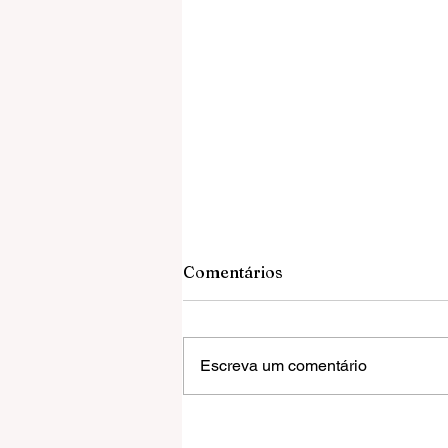
Comentários
Escreva um comentário
Grêmio vence o Mirassol,