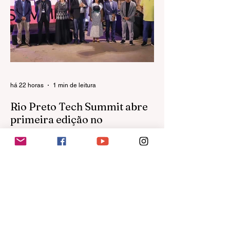
(8), o 31º Congresso de Ortopedia e
Traumatologia do Estado de São Paulo
(COTESP), considerado o maior encontro
da especialidade no Estado. O evento será
realizado no Centro de Convenções da
FAMERP e reunirá médicos,
pesquisadores, residentes e
há 22 horas
1 min de leitura
Rio Preto Tech Summit abre
primeira edição no
Graneleiro e reúne milhares
de participantes
Maior evento de tecnologia do interior
paulista estreia novo espaço do Complexo
Swift com mais de 70 empresas
expositoras e programação voltada à
inovação O primeiro dia do Rio Preto Tech
Summit 2026 marcou a estreia do
Graneleiro revitalizado, no Complexo Swift,
como palco de grandes eventos. A