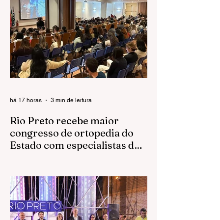
há 17 horas
3 min de leitura
Rio Preto recebe maior
congresso de ortopedia do
Estado com especialistas de
todo o país
Evento reúne médicos, pesquisadores,
residentes e estudantes para discutir os
avanços da especialidade entre os dias 6
e 8 de agosto, no Centro de Convenções
da FAMERP São José do Rio Preto
recebe, entre esta quinta-feira (6) e sábado