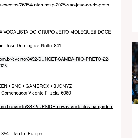
br/eventos/26954/interunesp-2025-sao-jose-do-rio-preto
 EX VOCALISTA DO GRUPO JEITO MOLEQUE)| DOCE 
 
un. José Domingues Netto, 841
o.com.br/evento/3452/SUNSET-SAMBA-RIO-PRETO-22-
025
XEN • BNO • GAMEROX • BJONYZ
l Comendador Vicente Filizola, 6080
.com.br/evento/3872/UPSIDE-novas-vertentes-na-garden-
, 354 - Jardim Europa