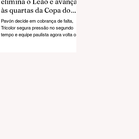
elimina o Leão e avança
às quartas da Copa do
Brasil
Pavón decide em cobrança de falta,
Tricolor segura pressão no segundo
tempo e equipe paulista agora volta o
foco para as oitavas da Libertadores
diante da LDU O sonho do Mirassol na
Copa do Brasil chegou ao fim. Na noite
desta quarta-feira, na Arena do Grêmio,
em Porto Alegre, o Leão foi derrotado
por 1 a 0 e acabou eliminado nas
quartas de final da competição nacional.
O gol da classificação gremista saiu aos
36 minutos do primeiro tempo. Pavón
cobrou falta com precisão e ve