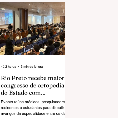
há 2 horas
3 min de leitura
Rio Preto recebe maior
congresso de ortopedia
do Estado com
especialistas de todo o
Evento reúne médicos, pesquisadores,
país
residentes e estudantes para discutir os
avanços da especialidade entre os dias