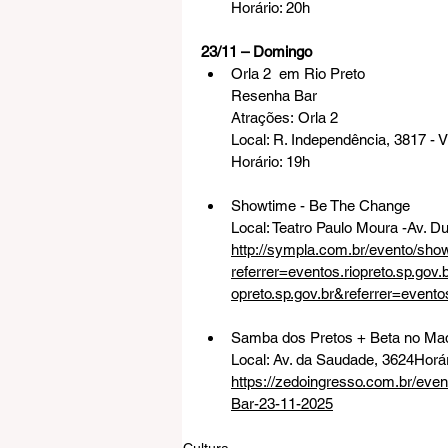
Horário: 20h
23/11 – Domingo
Orla 2  em Rio Preto
Resenha Bar
Atrações:
 Orla 2
Local: 
R. Independência, 3817 - V
Horário: 19h
Showtime - Be The Change
Local: Teatro Paulo Moura -
Av. D
http://sympla.com.br/evento/sh
referrer=eventos.riopreto.sp.gov.
opreto.sp.gov.br&referrer=eventos
Samba dos Pretos + Beta no Made
Local: 
Av. da Saudade, 3624
Horár
https://zedoingresso.com.br/eve
Bar-23-11-2025