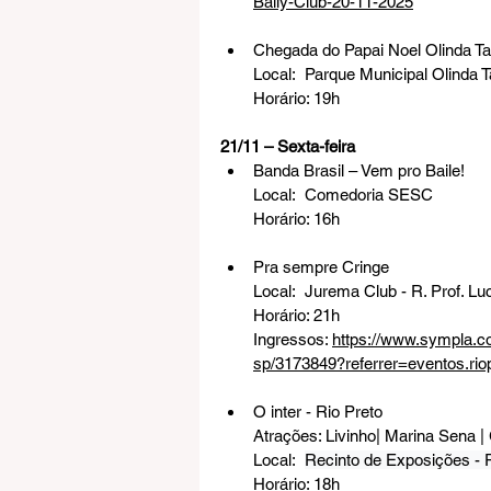
Bally-Club-20-11-2025
Chegada do Papai Noel Olinda Ta
Local:  
Parque Municipal Olinda T
Horário: 19h
21/11 – Sexta-feira
Banda Brasil – Vem pro Baile!
Local:  Comedoria SESC
Horário: 16h
Pra sempre Cringe
Local:  Jurema Club - 
R. Prof. L
Horário: 21h
Ingressos: 
https://www.sympla.co
sp/3173849?referrer=eventos.riop
O inter - Rio Preto
Atrações: Livinho| Marina Sena 
Local:  
Recinto de Exposições - R
Horário: 18h