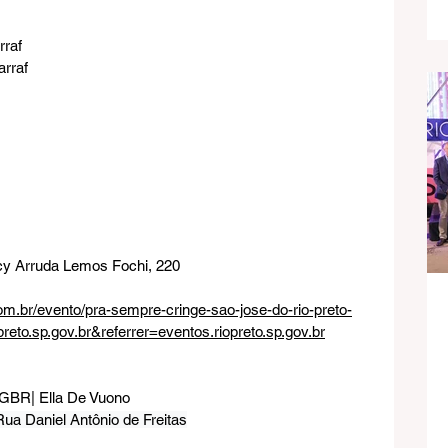
rraf
arraf
ucy Arruda Lemos Fochi, 220
m.br/evento/pra-sempre-cringe-sao-jose-do-rio-preto-
reto.sp.gov.br&referrer=eventos.riopreto.sp.gov.br
| GBR| Ella De Vuono
ua Daniel Antônio de Freitas