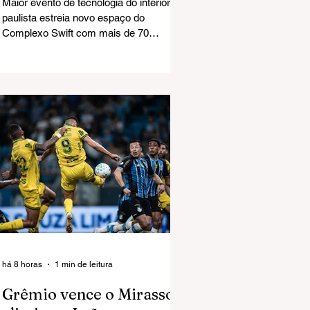
Maior evento de tecnologia do interior
paulista estreia novo espaço do
Complexo Swift com mais de 70
empresas expositoras e programação
voltada à inovação O primeiro dia do Rio
Preto Tech Summit 2026 marcou a
estreia do Graneleiro revitalizado, no
Complexo Swift, como palco de grandes
eventos. A abertura reuniu milhares de
participantes, empresários, estudantes,
startups, investidores e profissionais do
setor de tecnologia, consolidando a
maior edição da história do encontro.
há 8 horas
1 min de leitura
Grêmio vence o Mirassol,