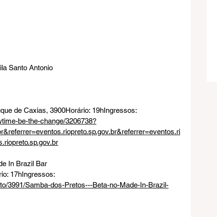
ila Santo Antonio
uque de Caxias, 3900
Horário: 19hIngressos: 
owtime-be-the-change/3206738?
br&referrer=eventos.riopreto.sp.gov.br&referrer=eventos.ri
.riopreto.sp.gov.br
 In Brazil Bar
io: 17hIngressos: 
nto/3991/Samba-dos-Pretos---Beta-no-Made-In-Brazil-