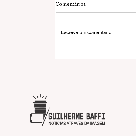
Comentários
Escreva um comentário
31 mil pessoas marcam a
abertura do FEFOL, que
anuncia o Amazonas como
estado homenageado em 2