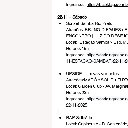
Ingressos: 
https://blacktag.com.
22/11 – Sábado
Sunset Samba Rio Preto
Atrações: BRUNO DIEGUES (
ENCONTRO | LUZ DO DESEJO
Local:  Estação Sambar- 
Estr. M
Horário: 15h
Ingressos: 
https://zedoingress
11-ESTACAO-SAMBAR-22-11-2
UPSIDE — novas vertentes
Atrações:
MADÖ • SOLID • FUX
Local: Garden Club - 
Av. Margina
Horário: 23h
Ingressos: 
https://zedoingresso
22-11-2025
RAP Solidário
Local: Capihouse - 
R. Centenário