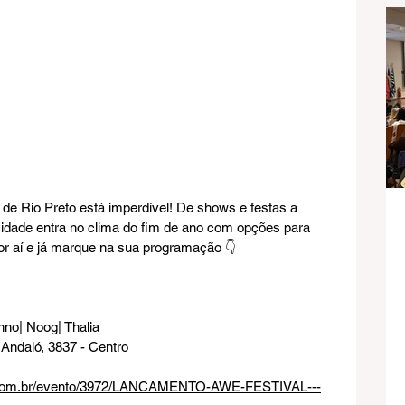
 de Rio Preto está imperdível! De shows e festas a 
cidade entra no clima do fim de ano com opções para 
or aí e já marque na sua programação 👇
nno| Noog| Thalia
o Andaló, 3837 - Centro
o.com.br/evento/3972/LANCAMENTO-AWE-FESTIVAL---