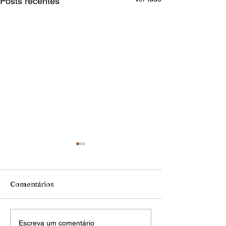
Posts recentes
Comentários
Unilago conquista
Rio Preto Tech
Escreva um comentário