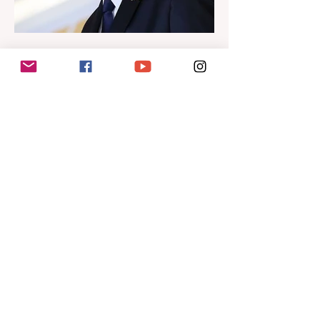
de ida da final da Bezinha. Com o acesso
já garantido, o time rio-pretense chega à
decisão em busca de fechar a temporada
com a taça
há 12 horas
1 min de leitura
Moraes rejeita pedido para
Bolsonaro receber filhos no
Dia dos Pais
Defesa havia solicitado autorização
excepcional para visita de Carlos, Flávio e
Jair Renan neste domingo; visitas ao ex-
presidente estão suspensas O ministro
Alexandre de Moraes, do Supremo
Tribunal Federal (STF), rejeitou neste
sábado (8) o pedido para que o ex-
presidente Jair Bolsonaro receba os filhos
no Dia dos Pais, neste domingo (9). A
defesa havia solicitado autorização, em
caráter excepcional, para que Carlos