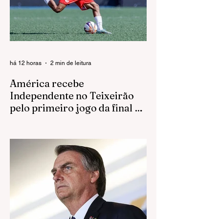
há 12 horas
2 min de leitura
América recebe
Independente no Teixeirão
pelo primeiro jogo da final da
Bezinha
Já com o acesso garantido, Rubro inicia
neste domingo a disputa pelo título da
Segunda Divisão Sub-23; equipe está
invicta em casa na competição O América
começa neste domingo (9) a disputa pelo
título do Campeonato Paulista da Segunda
Divisão Sub-23. O Rubro recebe o
Independente de Limeira, às 10h, no
estádio Teixeirão, em Rio Preto, pelo jogo