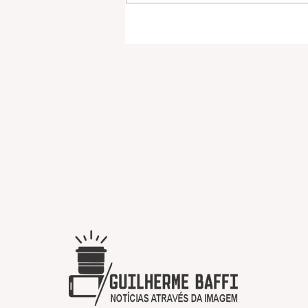
Setpar promove mutirão de
empregos com mais de 100
vagas abertas na região nor
em São José do Rio Preto