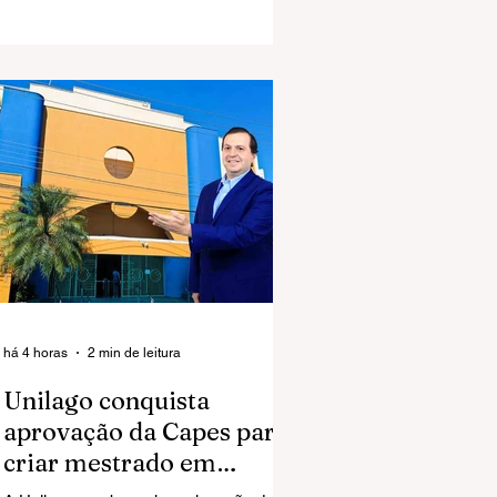
José do Rio Preto.
há 4 horas
2 min de leitura
Unilago conquista
aprovação da Capes para
criar mestrado em
Ciências da Saúde