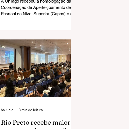
A Unilago recebeu a homologação da
Coordenação de Aperfeiçoamento de
Pessoal de Nível Superior (Capes) e do
Ministério da Educação (MEC) para
implantar o Mestrado Acadêmico em
Ciências da Saúde.
há 1 dia
3 min de leitura
Rio Preto recebe maior