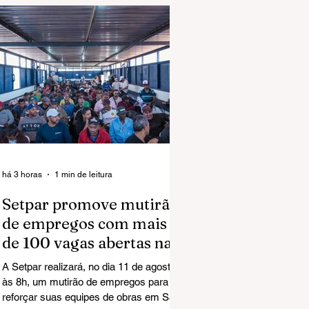
há 3 horas
1 min de leitura
Setpar promove mutirão
de empregos com mais
de 100 vagas abertas na
região norte em São José
A Setpar realizará, no dia 11 de agosto,
do Rio Preto
às 8h, um mutirão de empregos para
reforçar suas equipes de obras em São