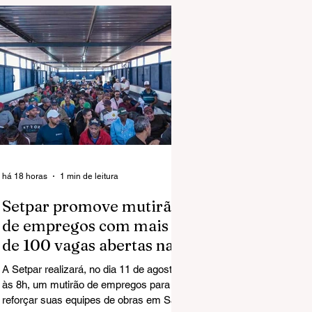
há 18 horas
1 min de leitura
Setpar promove mutirão
de empregos com mais
de 100 vagas abertas na
região norte em São José
A Setpar realizará, no dia 11 de agosto,
do Rio Preto
às 8h, um mutirão de empregos para
reforçar suas equipes de obras em São