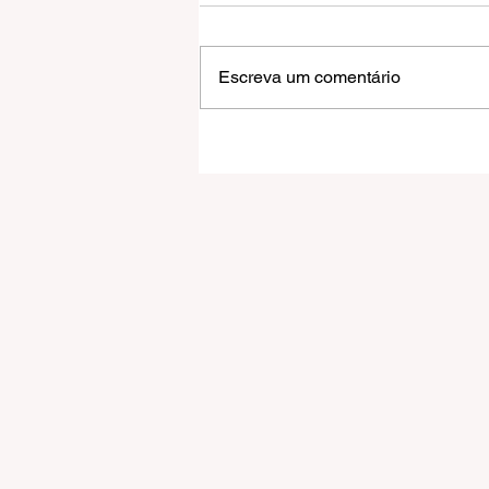
Escreva um comentário
31 mil pessoas marcam a
abertura do FEFOL, que
anuncia o Amazonas como
estado homenageado em 2