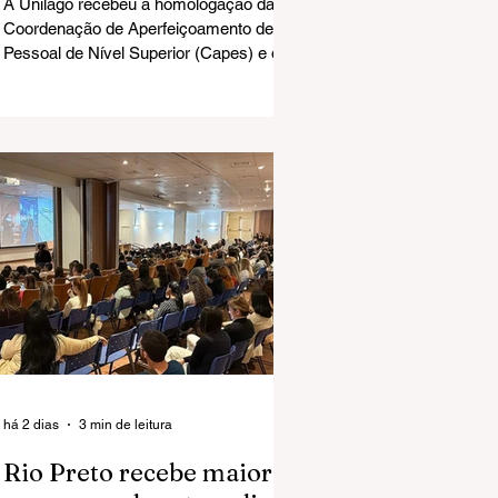
A Unilago recebeu a homologação da
Coordenação de Aperfeiçoamento de
Pessoal de Nível Superior (Capes) e do
Ministério da Educação (MEC) para
implantar o Mestrado Acadêmico em
Ciências da Saúde.
há 2 dias
3 min de leitura
Rio Preto recebe maior