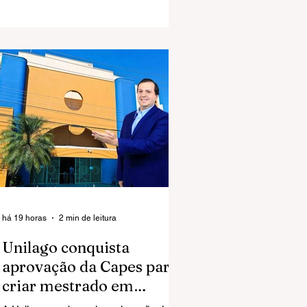
José do Rio Preto.
há 19 horas
2 min de leitura
Unilago conquista
aprovação da Capes para
criar mestrado em
Ciências da Saúde