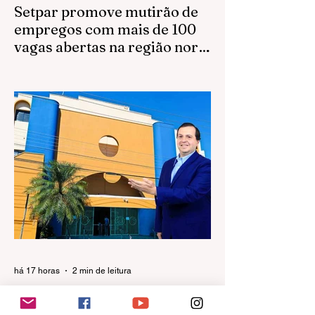
Setpar promove mutirão de
empregos com mais de 100
vagas abertas na região norte
em São José do Rio Preto
A Setpar realizará, no dia 11 de agosto, às
8h, um mutirão de empregos para reforçar
suas equipes de obras em São José do
Rio Preto.
há 17 horas
2 min de leitura
Unilago conquista aprovação