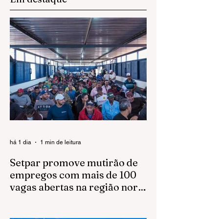
há 1 dia
1 min de leitura
Setpar promove mutirão de
empregos com mais de 100
vagas abertas na região norte
em São José do Rio Preto
A Setpar realizará, no dia 11 de agosto, às
8h, um mutirão de empregos para reforçar