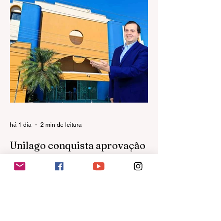
suas equipes de obras em São José do
Rio Preto.
há 1 dia
2 min de leitura
Unilago conquista aprovação
da Capes para criar
mestrado em Ciências da
Saúde
A Unilago recebeu a homologação da
Coordenação de Aperfeiçoamento de
Pessoal de Nível Superior (Capes) e do
Ministério da Educação (MEC) para