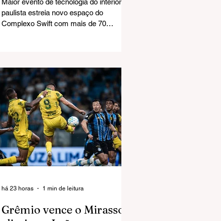
Maior evento de tecnologia do interior
paulista estreia novo espaço do
Complexo Swift com mais de 70
empresas expositoras e programação
voltada à inovação O primeiro dia do Rio
Preto Tech Summit 2026 marcou a
estreia do Graneleiro revitalizado, no
Complexo Swift, como palco de grandes
eventos. A abertura reuniu milhares de
participantes, empresários, estudantes,
startups, investidores e profissionais do
setor de tecnologia, consolidando a
maior edição da história do encontro.
há 23 horas
1 min de leitura
Grêmio vence o Mirassol,