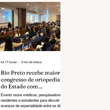
há 17 horas
3 min de leitura
Rio Preto recebe maior
congresso de ortopedia
do Estado com
especialistas de todo o
Evento reúne médicos, pesquisadores,
país
residentes e estudantes para discutir os
avanços da especialidade entre os dias