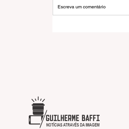
Escreva um comentário
Grêmio vence o Mirassol,
elimina o Leão e avança às
quartas da Copa do Brasil