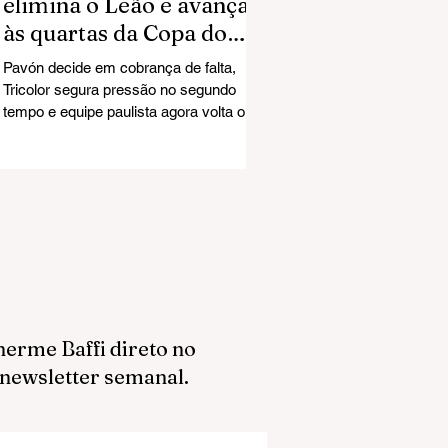
elimina o Leão e avança
às quartas da Copa do
Brasil
Pavón decide em cobrança de falta,
Tricolor segura pressão no segundo
tempo e equipe paulista agora volta o
foco para as oitavas da Libertadores
diante da LDU O sonho do Mirassol na
Copa do Brasil chegou ao fim. Na noite
desta quarta-feira, na Arena do Grêmio,
em Porto Alegre, o Leão foi derrotado
por 1 a 0 e acabou eliminado nas
quartas de final da competição nacional.
O gol da classificação gremista saiu aos
36 minutos do primeiro tempo. Pavón
cobrou falta com precisão e ve
herme Baffi direto no
 newsletter semanal.