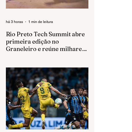
há 3 horas
1 min de leitura
Rio Preto Tech Summit abre
primeira edição no
Graneleiro e reúne milhares
de participantes
Maior evento de tecnologia do interior
paulista estreia novo espaço do Complexo
Swift com mais de 70 empresas
expositoras e programação voltada à
inovação O primeiro dia do Rio Preto Tech
Summit 2026 marcou a estreia do
Graneleiro revitalizado, no Complexo Swift,
como palco de grandes eventos. A
abertura reuniu milhares de participantes,
empresários, estudantes, startups,
investidores e profissionais do setor de
tecnologia, consolidando a maior edição da