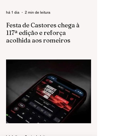
há 1 dia
2 min de leitura
Festa de Castores chega à
117ª edição e reforça
acolhida aos romeiros
Uma das maiores expressões da
religiosidade popular do Noroeste Paulista,
a Festa do Senhor Bom Jesus dos
Castores chega à sua 117ª edição com
melhorias na estrutura para receber os
romeiros e uma série de ações voltadas à
preservação ambiental.