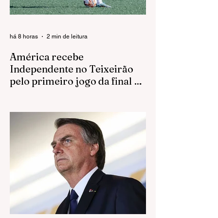
há 8 horas
2 min de leitura
América recebe
Independente no Teixeirão
pelo primeiro jogo da final da
Bezinha
Já com o acesso garantido, Rubro inicia
neste domingo a disputa pelo título da
Segunda Divisão Sub-23; equipe está
invicta em casa na competição O América
começa neste domingo (9) a disputa pelo
título do Campeonato Paulista da Segunda
Divisão Sub-23. O Rubro recebe o
Independente de Limeira, às 10h, no
estádio Teixeirão, em Rio Preto, pelo jogo
de ida da final da Bezinha. Com o acesso
já garantido, o time rio-pretense chega à
decisão em busca de fechar a temporada