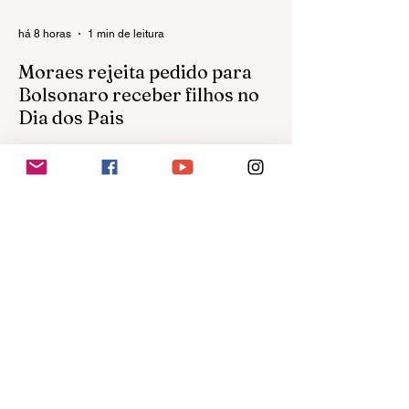
com a taça
há 8 horas
1 min de leitura
Moraes rejeita pedido para
Bolsonaro receber filhos no
Dia dos Pais
Defesa havia solicitado autorização
excepcional para visita de Carlos, Flávio e
Jair Renan neste domingo; visitas ao ex-
presidente estão suspensas O ministro
Alexandre de Moraes, do Supremo
Tribunal Federal (STF), rejeitou neste
sábado (8) o pedido para que o ex-
presidente Jair Bolsonaro receba os filhos
no Dia dos Pais, neste domingo (9). A
defesa havia solicitado autorização, em
caráter excepcional, para que Carlos
Bolsonaro, Flávio Bolsonaro e Jair Renan
Bolsonaro visitass
há 2 dias
1 min de leitura