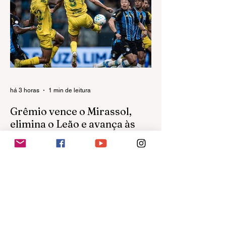
Summit 2026 marcou a estreia do
Graneleiro revitalizado, no Complexo Swift,
como palco de grandes eventos. A
abertura reuniu milhares de participantes,
empresários, estudantes, startups,
investidores e profissionais do setor de
tecnologia, consolidando a maior edição da
história do encontro.
há 3 horas
1 min de leitura
Grêmio vence o Mirassol,
elimina o Leão e avança às
quartas da Copa do Brasil
Pavón decide em cobrança de falta,
Tricolor segura pressão no segundo tempo
e equipe paulista agora volta o foco para
as oitavas da Libertadores diante da LDU
O sonho do Mirassol na Copa do Brasil
chegou ao fim. Na noite desta quarta-feira,
na Arena do Grêmio, em Porto Alegre, o