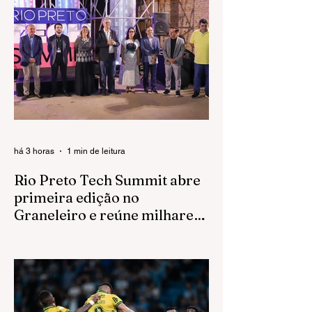
há 3 horas
1 min de leitura
Rio Preto Tech Summit abre
primeira edição no
Graneleiro e reúne milhares
de participantes
Maior evento de tecnologia do interior
paulista estreia novo espaço do Complexo
Swift com mais de 70 empresas
expositoras e programação voltada à
inovação O primeiro dia do Rio Preto Tech