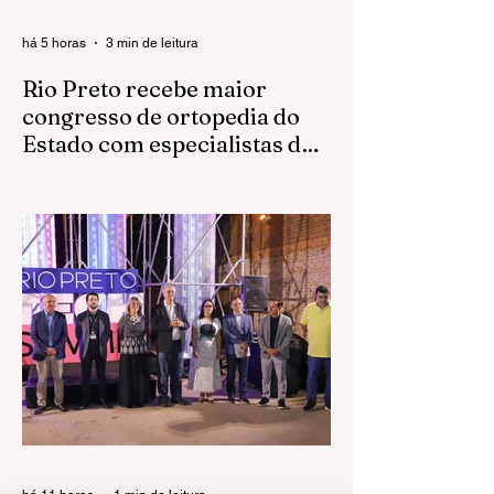
há 5 horas
3 min de leitura
Rio Preto recebe maior
congresso de ortopedia do
Estado com especialistas de
todo o país
Evento reúne médicos, pesquisadores,
residentes e estudantes para discutir os
avanços da especialidade entre os dias 6
e 8 de agosto, no Centro de Convenções
da FAMERP São José do Rio Preto
recebe, entre esta quinta-feira (6) e sábado
(8), o 31º Congresso de Ortopedia e
Traumatologia do Estado de São Paulo
(COTESP), considerado o maior encontro
da especialidade no Estado. O evento será
realizado no Centro de Convenções da
FAMERP e reunirá médicos,
pesquisadores, residentes e